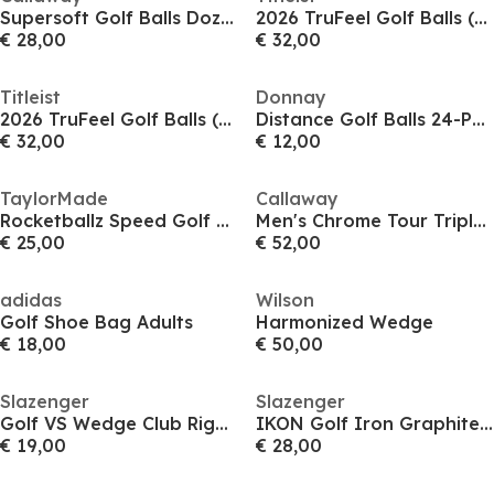
Supersoft Golf Balls Dozen Balls
2026 TruFeel Golf Balls (12-ball pack)
€ 28,00
€ 32,00
Titleist
Donnay
2026 TruFeel Golf Balls (12-ball pack)
Distance Golf Balls 24-Pack
€ 32,00
€ 12,00
TaylorMade
Callaway
Rocketballz Speed Golf Balls
Men's Chrome Tour Triple Track Golf Balls
€ 25,00
€ 52,00
adidas
Wilson
Golf Shoe Bag Adults
Harmonized Wedge
€ 18,00
€ 50,00
Slazenger
Slazenger
Golf VS Wedge Club Right Hand
IKON Golf Iron Graphite Shaft Club Womens
€ 19,00
€ 28,00