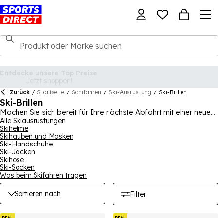
Zurück
/
Startseite
/
Schifahren
/
Ski-Ausrüstung
/
Ski-Brillen
Ski-Brillen
Machen Sie sich bereit für Ihre nächste Abfahrt mit einer neuen
Skibrille. Wir führen eine große Auswahl der besten Skibrillen für
Alle Skiausrüstungen
Skihelme
Männer, Frauen und Kinder von vertrauenswürdigen Marken im
Skihauben und Masken
Skisport wie
Nevica
und
Giro
, damit Sie beim Skifahren sicher
Ski-Handschuhe
sein können, dass Ihre Augen geschützt sind und die Piste vor
Ski-Jacken
Ihnen perfekt sichtbar ist. Wählen Sie aus einer Vielzahl von
Skihose
Stilen und Farben, um Ihre ideale Skibrille auszuwählen,
Ski-Socken
während Sie darauf abzielen, beim Skifahren gut auszusehen.
Was beim Skifahren tragen
Sortieren nach
Filter
DEAL
DEAL