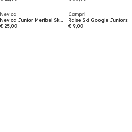
Nevica
Campri
Nevica Junior Meribel Ski Goggles: Over-Glasses Compatible Anti-Fog & UV Protection
Raise Ski Google Juniors
€ 25,00
€ 9,00