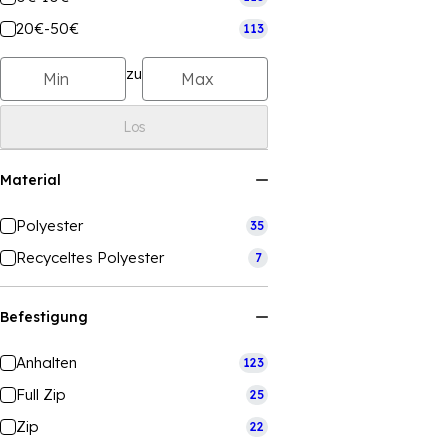
20€-50€
113
zu
Los
Material
Polyester
35
Recyceltes Polyester
7
Befestigung
Anhalten
123
Full Zip
25
Zip
22