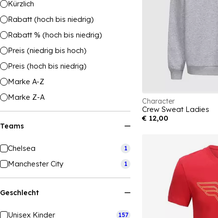
Kürzlich
Rabatt (hoch bis niedrig)
Rabatt % (hoch bis niedrig)
Preis (niedrig bis hoch)
Preis (hoch bis niedrig)
Marke A-Z
Marke Z-A
Character
Crew Sweat Ladies
€ 12,00
Teams
Chelsea
1
Manchester City
1
Geschlecht
Unisex Kinder
157