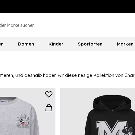
en
Damen
Kinder
Sportarten
Marken
entieren, und deshalb haben wir diese riesige Kollektion von Ch
othing für Kinder, mit Optionen für Jungen und Mädchen. Wähle a
 Character Swimwear für deinen Urlaub. Es gibt unglaublich ber