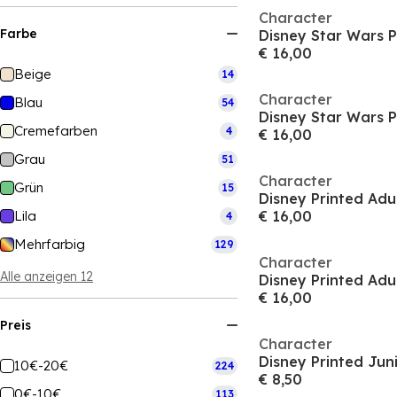
Character
Farbe
Disney Star Wars P
€ 16,00
Beige
14
Character
Blau
54
Disney Star Wars P
Cremefarben
4
€ 16,00
Grau
51
Character
Grün
15
Disney Printed Adu
Lila
€ 16,00
4
Mehrfarbig
129
Character
Alle anzeigen 12
Disney Printed Adu
€ 16,00
Preis
Character
Disney Printed Jun
10€-20€
224
€ 8,50
0€-10€
113