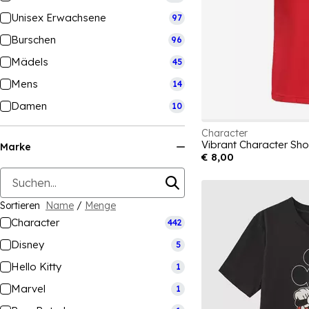
Unisex Erwachsene
97
Burschen
96
Mädels
45
Mens
14
Damen
10
Character
Vibrant Character Sho
Marke
€ 8,00
Sortieren
Name
/
Menge
Character
442
Disney
5
Hello Kitty
1
Marvel
1