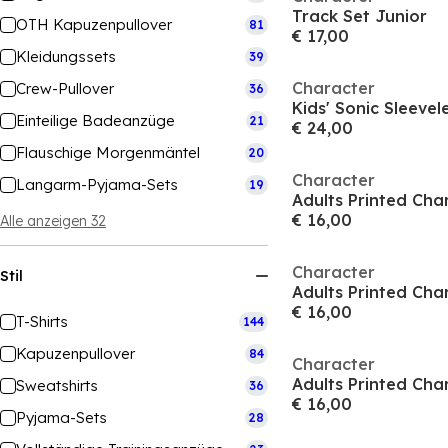
Track Set Junior
OTH Kapuzenpullover
81
€ 17,00
Kleidungssets
39
Character
Crew-Pullover
36
Kids' Sonic Sleevele
Einteilige Badeanzüge
21
€ 24,00
Flauschige Morgenmäntel
20
Character
Langarm-Pyjama-Sets
19
Adults Printed Cha
€ 16,00
Alle anzeigen 32
Character
Stil
Adults Printed Cha
€ 16,00
T-Shirts
144
Kapuzenpullover
84
Character
Adults Printed Cha
Sweatshirts
36
€ 16,00
Pyjama-Sets
28