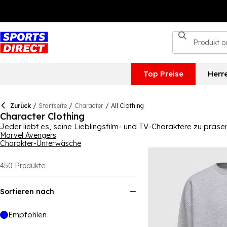
Top Preise
Herr
Zurück
/
Startseite
/
Character
/
All Clothing
Character Clothing
Jeder liebt es, seine Lieblingsfilm- und TV-Charaktere zu präs
für Männer und Frauen sowie eine tolle Auswahl an Character Cl
Marvel Avengers
Charakter-Unterwäsche
Jacken, Kleidern, Shorts und Tracksuits sowie einer Auswahl an
DC-Filmfavoriten.
450
Produkte
Sortieren nach
Empfohlen