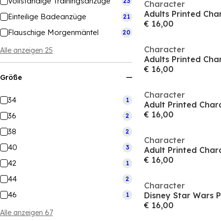
Vollständige Trainingsanzüge
23
Character
Adults Printed Cha
Einteilige Badeanzüge
21
€ 16,00
Flauschige Morgenmäntel
20
Character
Alle anzeigen 25
Adults Printed Cha
€ 16,00
Größe
Character
34
1
Adult Printed Char
€ 16,00
36
2
38
2
Character
40
3
Adult Printed Char
€ 16,00
42
1
44
2
Character
46
Disney Star Wars P
1
€ 16,00
Alle anzeigen 67