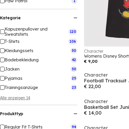
Paw Patrol
1
Kategorie
Kapuzenpullover und
120
Sweatshirts
T-Shirts
106
Kleidungssets
50
Character
Womens Disney Short 
Badebekleidung
42
€ 9,00
Jacken
30
Character
Pyjamas
25
Football Tracksuit 
€ 22,00
Trainingsanzüge
23
Alle anzeigen 14
Character
Basketball Set Jun
€ 14,00
Produkttyp
Regular Fit T-Shirts
94
Character