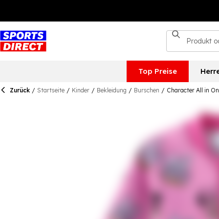
Top Preise
Herr
Zurück
/
Startseite
/
Kinder
/
Bekleidung
/
Burschen
/
Character All in On