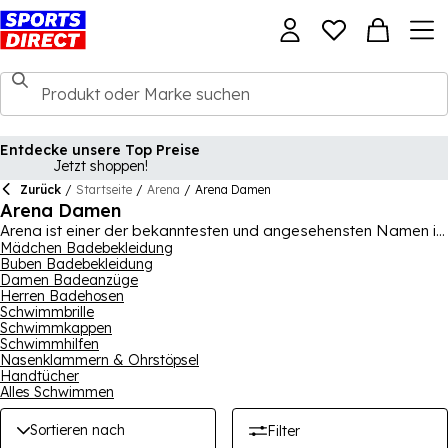
Entdecke unsere Top Preise
Jetzt shoppen!
Zurück
/
Startseite
/
Arena
/
Arena Damen
Arena Damen
Arena ist einer der bekanntesten und angesehensten Namen in
der Schwimmszene und wir haben eine umfangreiche Auswahl
Mädchen Badebekleidung
Buben Badebekleidung
an Schwimmbekleidung und Schwimmzubehör für Sie zum
Damen Badeanzüge
Durchstöbern. Wir führen Optionen für Männer, Frauen und
Herren Badehosen
Kinder, Sie finden eine Vielzahl von Badeanzügen, Kostümen
Schwimmbrille
und Bikinis sowie Shorts und Badehosen. Es gibt auch eine
Schwimmkappen
unglaubliche Vielfalt an verschiedenen Designs hier, so dass
Schwimmhilfen
Arena nicht nur Ihre funktionalen Bedürfnisse, sondern auch
Nasenklammern & Ohrstöpsel
Ihre Stilbedürfnisse erfüllt. Zusätzlich können Sie
Handtücher
Schwimmbrillen finden, perfekt für regelmäßige Schwimmer und
Alles Schwimmen
Gelegenheitsschwimmer, während auch andere Accessoires
wie Schwimmkappen zu finden sind.
Sortieren nach
Filter