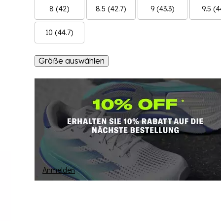
8 (42)
8.5 (42.7)
9 (43.3)
9.5 (4
10 (44.7)
Größe auswählen
Anmelden