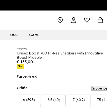
USC
GAME
Yeezy
Unisex Boost 700 Hi-Res Sneakers with Innovative
Boost Midsole
€ 135,00
DEAL
Farbe:
Hirerd
Größe:
Größenbe
6 (39.3)
6.5 (40)
7 (40.7)
7.5 (41