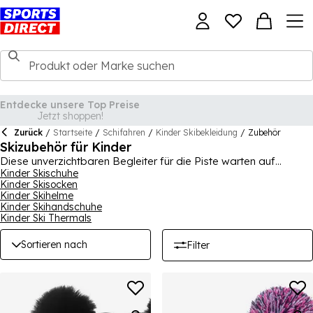
Zurück
/
Startseite
/
Schifahren
/
Kinder Skibekleidung
/
Zubehör
Skizubehör für Kinder
Diese unverzichtbaren Begleiter für die Piste warten auf
Abenteuer! Unsere Kollektion an Skizubehör ist für Jungen und
Kinder Skischuhe
Kinder Skisocken
Mädchen aller Niveaus geeignet und bietet eine Welt voller
Kinder Skihelme
Spaß. Die bekanntesten Marken wie Salomon, Volkl, Nordica
Kinder Skihandschuhe
und Fischer bieten Skier, Bindungen, Stöcke und
Kinder Ski Thermals
Sicherheitskleidung.
Sortieren nach
Filter