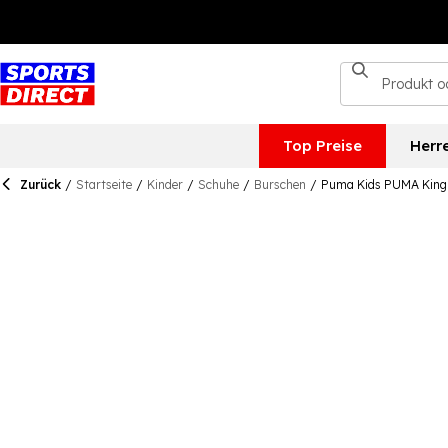
Top Preise
Herr
Zurück
/
Startseite
/
Kinder
/
Schuhe
/
Burschen
/
Puma Kids PUMA King 