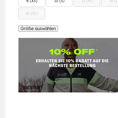
8 (XS)
10 (S)
12 (M)
14 (L
16 (XL)
Größe auswählen
Anmelden