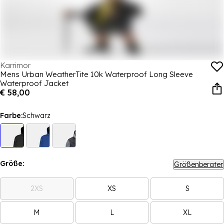
Karrimor
Mens Urban WeatherTite 10k Waterproof Long Sleeve
Waterproof Jacket
€ 58,00
Farbe:
Schwarz
Größe:
Größenberater
2XS
XS
S
M
L
XL