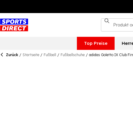
Top Preise
Herr
Zurück
/
Startseite
/
Fußball
/
Fußballschuhe
/
adidas Goletto IX Club F