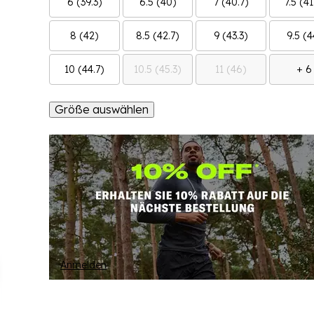
6 (39.3)
6.5 (40)
7 (40.7)
7.5 (41
8 (42)
8.5 (42.7)
9 (43.3)
9.5 (4
10 (44.7)
10.5 (45.3)
11 (46)
+ 6
Größe auswählen
Anmelden