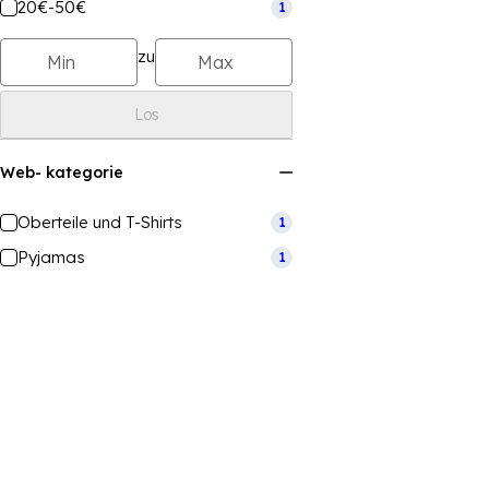
20€-50€
1
zu
Los
Web- kategorie
Oberteile und T-Shirts
1
Pyjamas
1