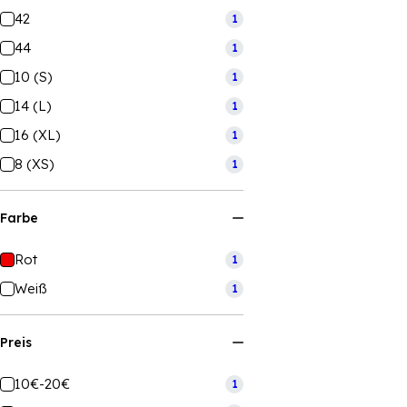
42
1
44
1
10 (S)
1
14 (L)
1
16 (XL)
1
8 (XS)
1
Farbe
Rot
1
Weiß
1
Preis
10€-20€
1