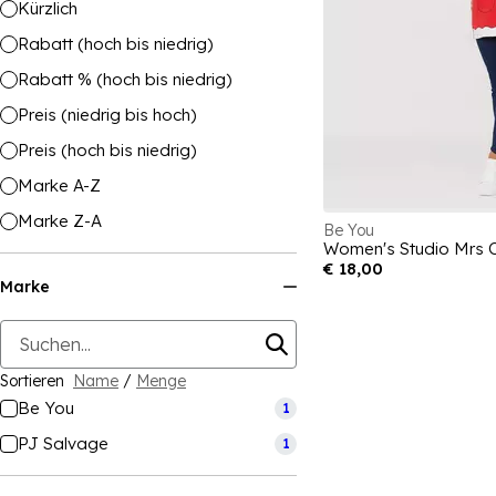
Kürzlich
Rabatt (hoch bis niedrig)
Rabatt % (hoch bis niedrig)
Preis (niedrig bis hoch)
Preis (hoch bis niedrig)
Marke A-Z
Marke Z-A
Be You
Women's Studio Mrs Cl
€ 18,00
Marke
Sortieren
Name
/
Menge
Be You
1
PJ Salvage
1