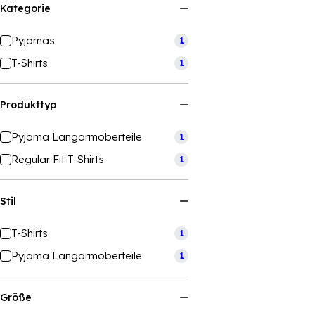
Kategorie
Pyjamas
1
T-Shirts
1
Produkttyp
Pyjama Langarmoberteile
1
Regular Fit T-Shirts
1
Stil
T-Shirts
1
Pyjama Langarmoberteile
1
Größe