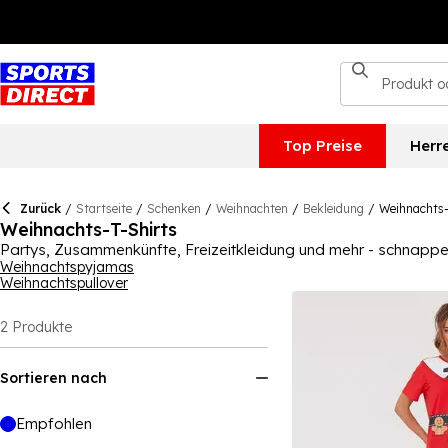
Top Preise
Herr
Zurück
/
Startseite
/
Schenken
/
Weihnachten
/
Bekleidung
/
Weihnachts-
Weihnachts-T-Shirts
Partys, Zusammenkünfte, Freizeitkleidung und mehr - schnappen
Auswahlmöglichkeiten für Männer, Frauen und Kinder kann jede
Weihnachtspyjamas
Weihnachtspullover
Weihnachts-T-Shirts sicher für jeden etwas zu bieten.
2
Produkte
Sortieren nach
Empfohlen