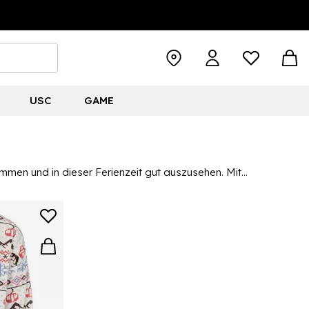
USC
GAME
mmen und in dieser Ferienzeit gut auszusehen. Mit
 und Charakterauswahl hat das umfangreiche Sortiment an