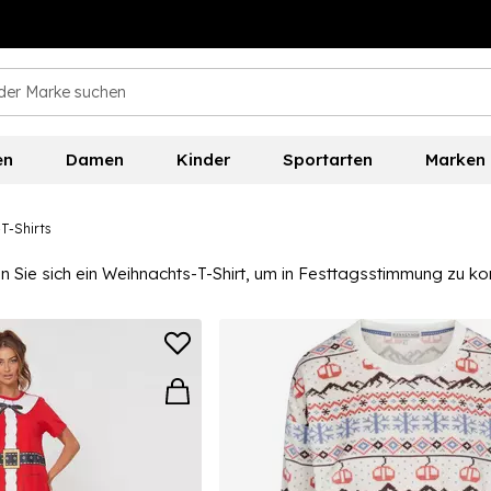
en
Damen
Kinder
Sportarten
Marken
T-Shirts
 Sie sich ein Weihnachts-T-Shirt, um in Festtagsstimmung zu ko
r einen modischen Weihnachten genießen. Mit subtilen Designs