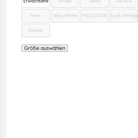
Erwachsene
Kinder
Junior
LB/XLB
Mens
Klein/Mittel
MED/GROß
Groß/Mittelg
Damen
Größe auswählen