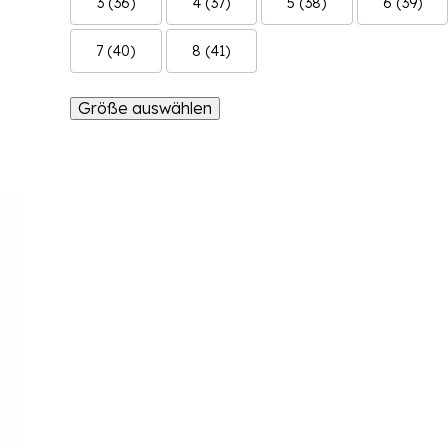
3 (36)
4 (37)
5 (38)
6 (39)
7 (40)
8 (41)
Größe auswählen