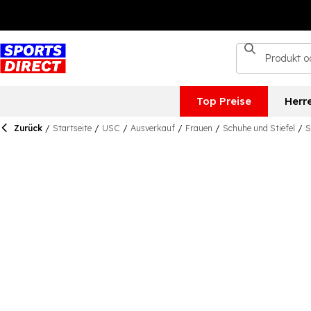
Top Preise
Herr
Zurück
/
Startseite
/
USC
/
Ausverkauf
/
Frauen
/
Schuhe und Stiefel
/
S